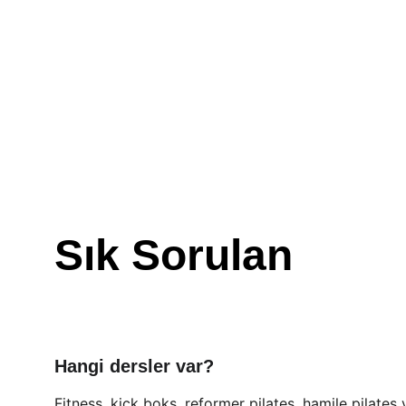
Sık Sorulan
Hangi dersler var?
Fitness, kick boks, reformer pilates, hamile pilates 