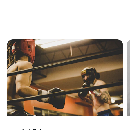
Ulu Gym'de fitness, kick boks ve pilatesle formda kalın.