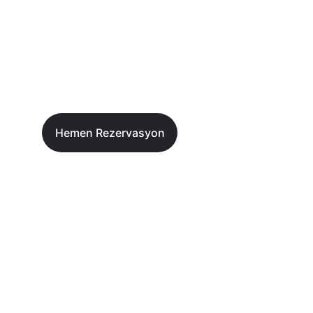
Ulu Gym'e H
Fitness, Kick Boks, Pilates ve Cimnastik ile Sağlıkl
Hemen Rezervasyon