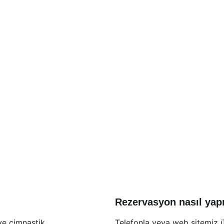
Rezervasyon nasıl yapı
ve cimnastik 
Telefonla veya web sitemiz 